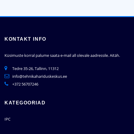
KONTAKT INFO
Küsimuste korral palume saata e-mail all olevale aadressile.
Aitäh.
Tedre 35-26, Tallinn, 11312
info@tehnikahariduskeskus.ee
+372 56707246
KATEGOORIAD
IPC