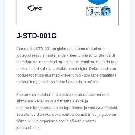
J-STD-001G
Standard J-STD-001 on globaalselt tunnustatud oma
jooteprotsessi ja -materjalide kriteeriumite tõttu. Standardi
uuendamisel on andnud oma sisendi tehniliste eriteadmiste
näol osalejad kaheksateistkümnest riigist. Dokumendis on
toodud tööstuse uusimad kriteeriumid koos uute graafiliste
materjalidega, mida on lihtne kasutada ja mõista.
See on vajalik dokument elektroonikatööstuse nendele
liikmetele, kellel on vajadus täita elektri- ja
elektroonikakoostude tootmisprotsessi ja vastavusnõudeid.
See standard on osa dokumentatsioonist, mida järgides on
võimalik luua organisatsioonile nõuetele vastav
jooteprotsess.