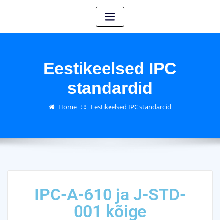
Eestikeelsed IPC
standardid
Home
Eestikeelsed IPC standardid
IPC-A-610 ja J-STD-
001 kõige