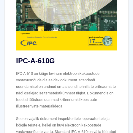
IPC-A-610G
IPC-A-610 on kõige levinum elektroonikakoostude
vastavusnõudeid sisaldav dokument. Standardi
uuendamisel on andnud oma sisendi tehniliste eriteadmiste
näol osalejad seitsmeteistkümnest riigist. Dokumendis on
toodud tööstuse uusimad kriteeriumid koos uute
illustreerivate materjalidega.
See on vajalik dokument inspektoritele, operaatoritele ja
kõigile teistele, kellel on huvi elektroonikakoostude
vastavusnõuete vastu. Standard IPC-A-610 on välja töötatud