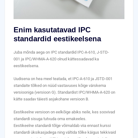
Enim kasutatavad IPC
standardid eestikeelsena
Juba mõnda aega on IPC standardid IPC-A-610, J-STD-
001 ja IPC/WHMA-A-620 olnud kättessadavad ka
eestikeelsena.
Uudisena on hea meel teatada, et IPC-A-610 ja JSTD-001
standaite tõlked on nüüd vastavuses kõige värskema
versiooniga (versioon G). Standardist IPC/WHMA-A-620 on
kätte saadav täiesti asjakohane versioon B.
Eestikeelne versioon on eelkõige abiks neile, kes soovivad
standardi sisuga tutvuda oma emakeeles.
Eestikeelne standardi tõlge võimaldab viia ennast kurssi
standardi üksikasjadega ning vältida tõlke käigus tekkivaid