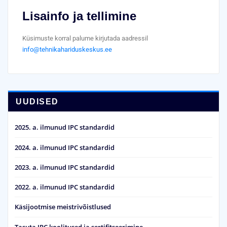
Lisainfo ja tellimine
Küsimuste korral palume kirjutada aadressil
info@tehnikahariduskeskus.ee
UUDISED
2025. a. ilmunud IPC standardid
2024. a. ilmunud IPC standardid
2023. a. ilmunud IPC standardid
2022. a. ilmunud IPC standardid
Käsijootmise meistrivõistlused
Tasuta IPC koolitused ja sertifitseerimine