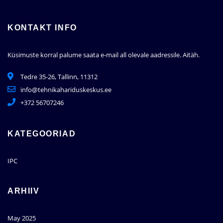
KONTAKT INFO
Küsimuste korral palume saata e-mail all olevale aadressile.
Aitäh.
Tedre 35-26, Tallinn, 11312
info@tehnikahariduskeskus.ee
+372 56707246
KATEGOORIAD
IPC
ARHIIV
May 2025