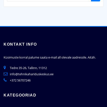
KONTAKT INFO
Küsimuste korral palume saata e-mail all olevale aadressile.
Aitäh.
Tedre 35-26, Tallinn, 11312
info@tehnikahariduskeskus.ee
+372 56707246
KATEGOORIAD